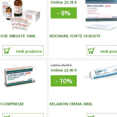
Online 25,76 €
- 8%
OSE 30BUSTE 10ML
RISCHIARIL FORTE 10 BUSTE
Vedi
prodotto
Vedi
pro
Listino 26,00 €
Online 23,40 €
- 10%
0 COMPRESSE
KELAIRON CREMA 30ML