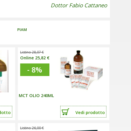
Dottor Fabio Cattaneo
PIAM
Listino 28,07 €
Online 25,82 €
- 8%
MCT OLIO 240ML
dotto
Vedi
prodotto
Listino 26,00 €