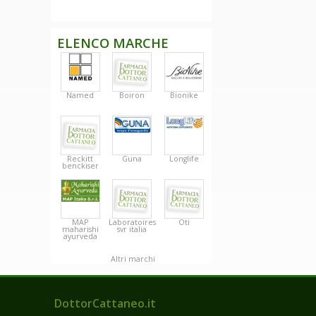
ELENCO MARCHE
Named
Boiron
Bionike
Reckitt
Guna
Longlife
benckiser
MAP
Laboratoires
Oti
maharishi
svr italia
ayurveda
Altri marchi
DottorCattaneo.it