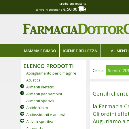
Spedizione gratuita
€ 50,00
per ordini superiori a
MAMMA E BIMBO
IGIENE E BELLEZZA
ALIMENTI
ELENCO PRODOTTI
Cerca:
Sconti
-20
Abbigliamento per dimagrire
Acustica
Alimenti dietetici
Gentili clienti,
Alimenti per bambini
Alimenti speciali
la Farmacia C
Antidecubito
Gli ordini eff
Antiossidanti e antietà
Auguriamo a t
Attività sportiva
Ayurveda