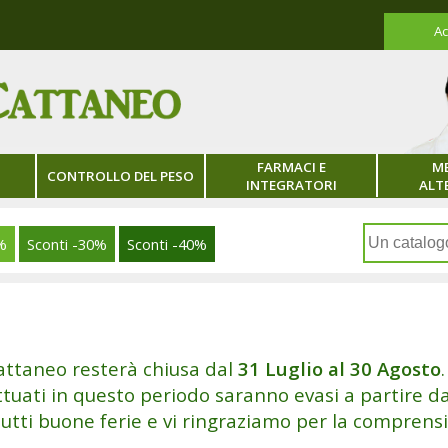
Ac
FARMACI E
ME
CONTROLLO DEL PESO
INTEGRATORI
ALT
%
Sconti
-30%
Sconti
-40%
attaneo resterà chiusa dal
31 Luglio al 30 Agosto
.
ettuati in questo periodo saranno evasi a partire 
utti buone ferie e vi ringraziamo per la comprens