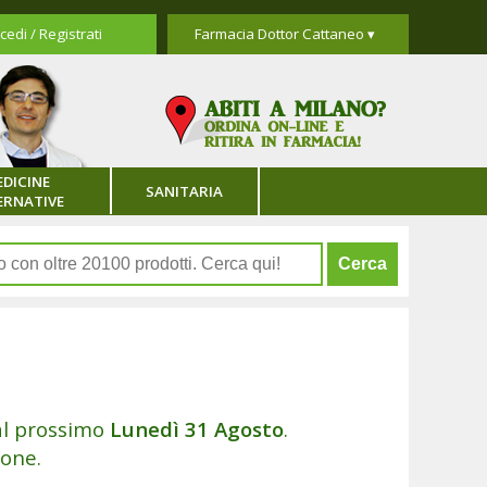
cedi / Registrati
Farmacia Dottor Cattaneo ▾
DICINE
SANITARIA
ERNATIVE
dal prossimo
Lunedì 31 Agosto
.
ione.